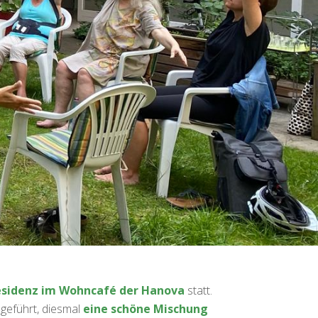
esidenz im Wohncafé der Hanova
statt.
 geführt, diesmal
eine schöne Mischung