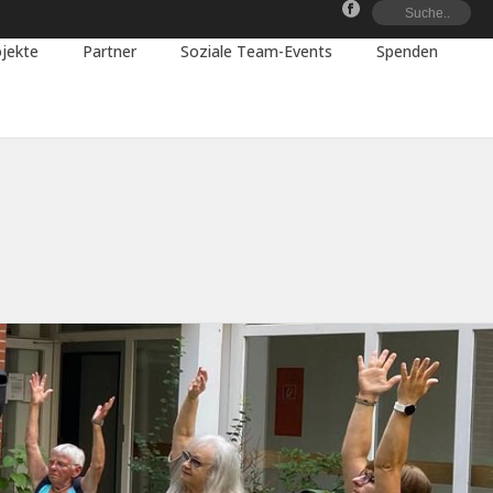
58e1482e834e61090e9a4abc66e4a02/web/wordpress/wp-
jekte
Partner
Soziale Team-Events
Spenden