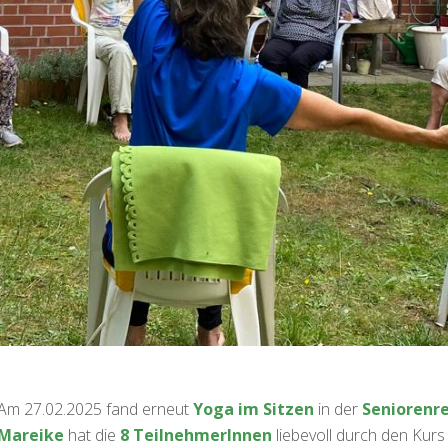
Am 27.02.2025 fand erneut
Yoga im Sitzen
in der
Seniorenr
Mareike
hat die
8 TeilnehmerInnen
liebevoll durch den Kurs