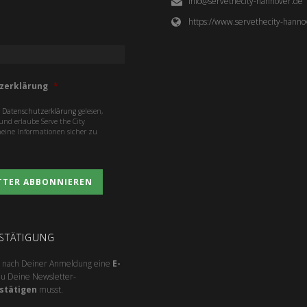
info@servethecity-hannover.de
https://www.servethecity-hanno
zerklärung
*
e
Datenschutzerklärung
gelesen,
nd erlaube Serve the City
ine Informationen sicher zu
ESTÄTIGUNG
nach Deiner Anmeldung eine
E-
 Du Deine Newsletter-
stätigen
musst.