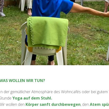
WAS WOLLEN WIR TUN?
In der gemütlicher Atmosphäre des Wohncafés oder bei gutem We
Stunde
Yoga auf dem Stuhl.
Wir wollen den
Körper sanft durchbewegen
, den
Atem spü