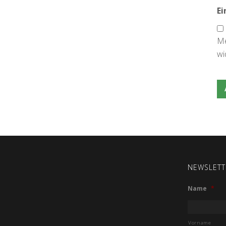
Ei
Me
wi
NEWSLETT
Name
*
Vorname