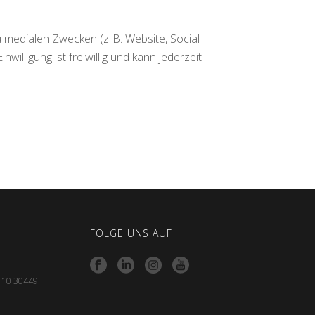
 medialen Zwecken (z. B. Website, Social
nwilligung ist freiwillig und kann jederzeit
FOLGE UNS AUF
e 10 30449