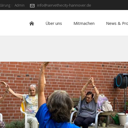
info@servethecity-hannover.de
klärung
Admin
Über uns
Mitmachen
News & Pro