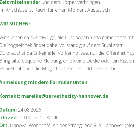
Zeit miteinander
und dem Körper verbringen.
Im Anschluss ist Raum für einen Moment Austausch.
WIR SUCHEN:
Wir suchen ca. 5 Freiwillige, die Lust haben Yoga gemeinsam m
Die Yogaeinheit findet dabei vollständig auf dem Stuhl statt.
Du brauchst dafür keinerlei Vorkenntnisse, nur die Offenheit Y
Bring bitte bequeme Kleidung, eine kleine Decke oder ein Kissen
Es besteht auch die Möglichkeit, sich vor Ort umzuziehen.
Anmeldung mit dem Formular unten.
Kontakt:
mareike@servethecity-hannover.de
Datum:
24.08.2026
Uhrzeit:
10:00 bis 11:30 Uhr
Ort:
Hanova, Wohncafé, An der Strangriede 8 in Hannover (No