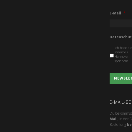
E-Mail
*
Datenschut
Ich habe di
stimme zu u
Hannover me
speichern..
E-MAIL-B
Du bekommst 
Mail
, in der
Bestellung
be