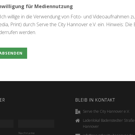
nwilligung für Mediennutzung
Ich willige in die Verwendung von Foto- und Videoaufnahmen zu
dia, Print) durch Serve the City Hannover e.V. ein. Hinweis: Die Ei
derrufen werden.
ER
BLEIB IN KONTAKT
Serve the City Hannover e.V.
Ladenlokal Badenstedter Straß
Hannover
Nachname