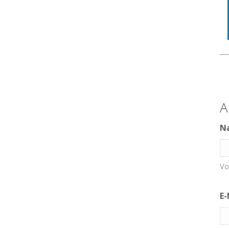
A
N
Vo
E-