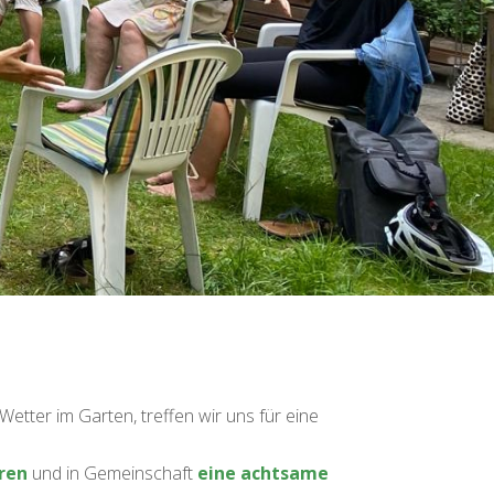
tter im Garten, treffen wir uns für eine
ren
und in Gemeinschaft
eine achtsame