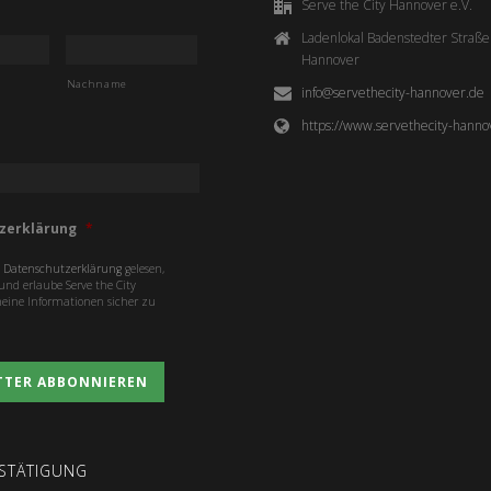
Serve the City Hannover e.V.
Ladenlokal Badenstedter Straß
Hannover
Nachname
info@servethecity-hannover.de
https://www.servethecity-hanno
zerklärung
*
e
Datenschutzerklärung
gelesen,
nd erlaube Serve the City
ine Informationen sicher zu
ESTÄTIGUNG