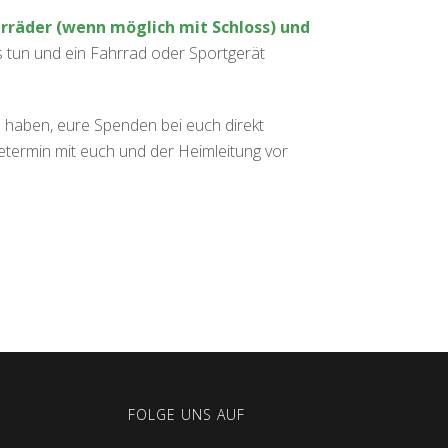
rräder (wenn möglich mit Schloss) und
s tun und ein Fahrrad oder Sportgerät
n haben, eure Spenden bei euch direkt
ermin mit euch und der Heimleitung vor
FOLGE UNS AUF