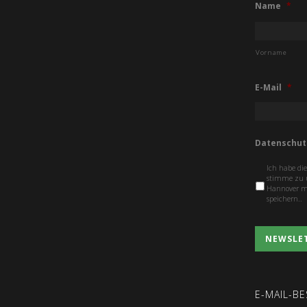
Name
*
Vorname
E-Mail
*
Datenschut
Ich habe di
stimme zu u
Hannover me
speichern..
E-MAIL-B