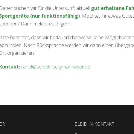
Daher suchen wir für die Unterkunft aktuell
gut erhaltene Fah
Sportgeräte (nur funktionsfähig)
. Möchtet ihr etwas Gute
spenden? Dann meldet euch gern.
Bitte beachtet, dass wir bedauerlicherweise keine Möglichkeite
abzuholen. Nach Rücksprache werden wir dann einen Übergabet
Ort organisieren.
Kontakt:
rahel@servethecity-hannover.de
ER
BLEIB IN KONTAKT