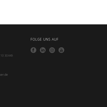
FOLGE UNS AUF
e 10 30449
ver.de