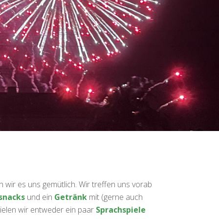
 wir es uns gemütlich. Wir treffen uns vorab
ssnacks
und ein
Getränk
mit (gerne auch
ielen wir entweder ein paar
Sprachspiele