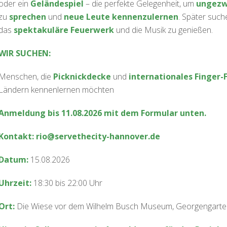
oder ein
Geländespiel
– die perfekte Gelegenheit, um
ungezw
zu
sprechen
und
neue Leute kennenzulernen
. Später suc
das
spektakuläre Feuerwerk
und die Musik zu genießen.
WIR SUCHEN:
Menschen, die
Picknickdecke
und
internationales Finger-
Ländern kennenlernen möchten
Anmeldung bis 11.08.2026 mit dem Formular unten.
Kontakt:
rio@servethecity-hannover.de
Datum:
15.08.2026
Uhrzeit:
18:30 bis 22:00 Uhr
Ort:
Die Wiese vor dem Wilhelm Busch Museum, Georgengarte