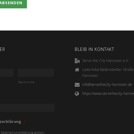
ER
BLEIB IN KONTAKT
Serve the City Hannover e.V.
Ladenlokal Badenstedter Straß
Hannover
Nachname
info@servethecity-hannover.de
https://www.servethecity-hanno
zerklärung
*
e
Datenschutzerklärung
gelesen,