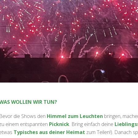
WAS WOLLEN WIR TUN?
Bevor die Shows den
Himmel zum Leuchten
bringen, machen
zu einem entspannten
Picknick
. Bring einfach deine
Liebling
etwas
Typisches aus deiner Heimat
zum Teilen!). Danach sp