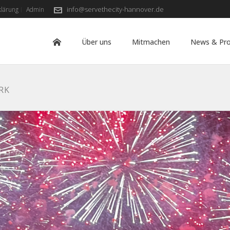
info@servethecity-hannover.de
klärung
Admin
Über uns
Mitmachen
News & Pro
RK