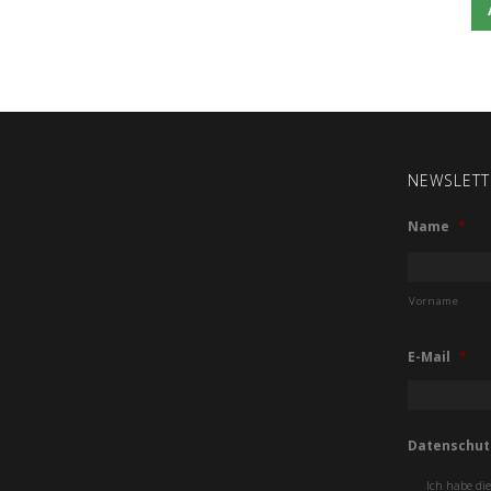
NEWSLETT
Name
*
Vorname
E-Mail
*
Datenschut
Ich habe di