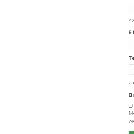
Vo
E-
T
Zu
Ei
Me
wi